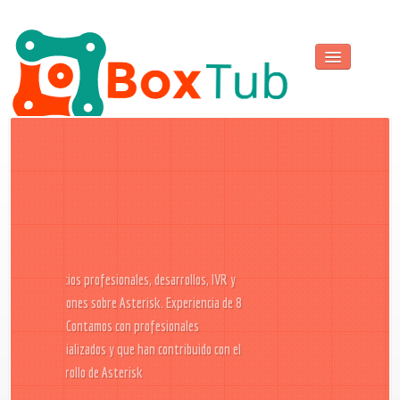
Inicio
Asterisk
FreeSWITCH
Acerca de
SpeechDetector AMD
Solucio
Contacto
Asesori
Servicios profesion
FreSWI
implementaciones 
soluciones sobre 